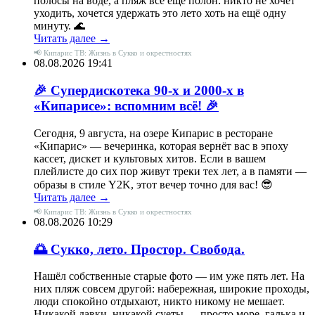
полосы на воде, а пляж всё ещё полон: никто не хочет
уходить, хочется удержать это лето хоть на ещё одну
минуту. 🌊
Читать далее →
📢 Кипарис ТВ: Жизнь в Сукко и окрестностях
08.08.2026 19:41
🎉 Супердискотека 90‑х и 2000‑х в
«Кипарисе»: вспомним всё! 🎉
Сегодня, 9 августа, на озере Кипарис в ресторане
«Кипарис» — вечеринка, которая вернёт вас в эпоху
кассет, дискет и культовых хитов. Если в вашем
плейлисте до сих пор живут треки тех лет, а в памяти —
образы в стиле Y2K, этот вечер точно для вас! 😎
Читать далее →
📢 Кипарис ТВ: Жизнь в Сукко и окрестностях
08.08.2026 10:29
🌅 Сукко, лето. Простор. Свобода.
Нашёл собственные старые фото — им уже пять лет. На
них пляж совсем другой: набережная, широкие проходы,
люди спокойно отдыхают, никто никому не мешает.
Никакой давки, никакой суеты — просто море, галька и