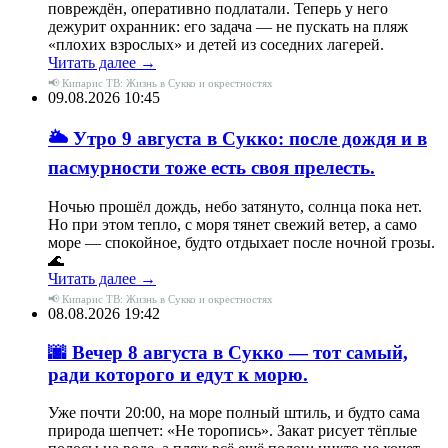
повреждён, оперативно подлатали. Теперь у него
дежурит охранник: его задача — не пускать на пляж
«плохих взрослых» и детей из соседних лагерей.
Читать далее →
📢 Кипарис ТВ: Жизнь в Сукко и окрестностях
09.08.2026 10:45
🌥 Утро 9 августа в Сукко: после дождя и в
пасмурности тоже есть своя прелесть.
Ночью прошёл дождь, небо затянуто, солнца пока нет.
Но при этом тепло, с моря тянет свежий ветер, а само
море — спокойное, будто отдыхает после ночной грозы.
🌊
Читать далее →
📢 Кипарис ТВ: Жизнь в Сукко и окрестностях
08.08.2026 19:42
🌆 Вечер 8 августа в Сукко — тот самый,
ради которого и едут к морю.
Уже почти 20:00, на море полный штиль, и будто сама
природа шепчет: «Не торопись». Закат рисует тёплые