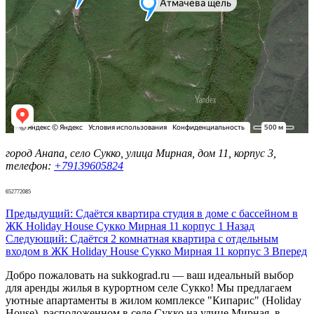
город Анапа, село Сукко, улица Мирная, дом 11, корпус 3,
телефон:
+79139605824
652772085
Предыдущий: Сдаётся квартира студия в доме с бассейном в
ЖК Holiday House Сукко Мирная 11 корпус 1
Назад
Следующий: Сдаётся 2 комнатная квартира с отдельным
входом в ЖК Holiday House Сукко Мирная 11 корпус 3
Вперед
Добро пожаловать на
sukkograd.ru
— ваш идеальный выбор
для аренды жилья в курортном селе Сукко! Мы предлагаем
уютные апартаменты в жилом комплексе "Кипарис" (Holiday
House), расположенном в селе Сукко на улице Мирная, в