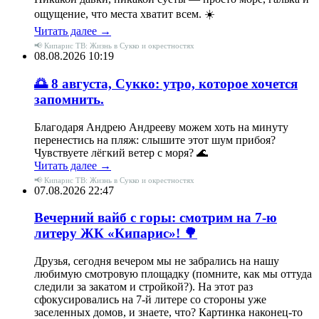
ощущение, что места хватит всем. ☀️
Читать далее →
📢 Кипарис ТВ: Жизнь в Сукко и окрестностях
08.08.2026 10:19
🌅 8 августа, Сукко: утро, которое хочется
запомнить.
Благодаря Андрею Андрееву можем хоть на минуту
перенестись на пляж: слышите этот шум прибоя?
Чувствуете лёгкий ветер с моря? 🌊
Читать далее →
📢 Кипарис ТВ: Жизнь в Сукко и окрестностях
07.08.2026 22:47
Вечерний вайб с горы: смотрим на 7-ю
литеру ЖК «Кипарис»! 🌳
Друзья, сегодня вечером мы не забрались на нашу
любимую смотровую площадку (помните, как мы оттуда
следили за закатом и стройкой?). На этот раз
сфокусировались на 7-й литере со стороны уже
заселенных домов, и знаете, что? Картинка наконец-то