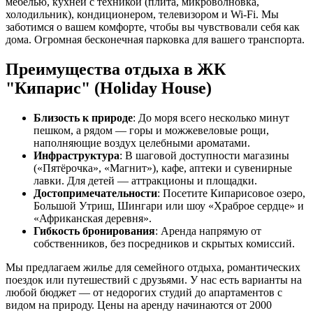
мебелью, кухней с техникой (плита, микроволновка,
холодильник), кондиционером, телевизором и Wi-Fi. Мы
заботимся о вашем комфорте, чтобы вы чувствовали себя как
дома. Огромная бесконечная парковка для вашего транспорта.
Преимущества отдыха в ЖК
"Кипарис" (Holiday House)
Близость к природе
: До моря всего несколько минут
пешком, а рядом — горы и можжевеловые рощи,
наполняющие воздух целебными ароматами.
Инфраструктура
: В шаговой доступности магазины
(«Пятёрочка», «Магнит»), кафе, аптеки и сувенирные
лавки. Для детей — аттракционы и площадки.
Достопримечательности
: Посетите Кипарисовое озеро,
Большой Утриш, Шингари или шоу «Храброе сердце» и
«Африканская деревня».
Гибкость бронирования
: Аренда напрямую от
собственников, без посредников и скрытых комиссий.
Мы предлагаем жилье для семейного отдыха, романтических
поездок или путешествий с друзьями. У нас есть варианты на
любой бюджет — от недорогих студий до апартаментов с
видом на природу. Цены на аренду начинаются от 2000