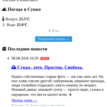
🌊 Погода в Сукко
🌡️ Воздух:
25.5°C
💧 Вода:
25.9°C
☀️ Ясно
Подробный прогноз →
📰 Последние новости
08.08.2026 10:29
NEW
🌅 Сукко, лето. Простор. Свобода.
Нашёл собственные старые фото — им уже пять лет. На
них пляж совсем другой: набережная, широкие проходы,
люди спокойно отдыхают, никто никому не мешает.
Никакой давки, никакой суеты — просто море, галька и
ощущение, что места хватит всем. ☀️
Читать далее →
📢 Кипарис ТВ: Жизнь в Сукко и окрестностях