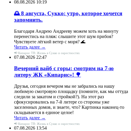
08.08.2026 10:19
🌅 8 августа, Сукко: утро, которое хочется
запомнить.
Благодаря Андрею Андрееву можем хоть на минуту
перенестись на пляж: слышите этот шум прибоя?
Чувствуете лёгкий ветер с моря? 🌊
Читать далее →
📢 Кипарис ТВ: Жизнь в Сукко и окрестностях
07.08.2026 22:47
Вечерний вайб с горы: смотрим на 7-ю
литеру ЖК «Кипарис»! 🌳
Друзья, сегодня вечером мы не забрались на нашу
любимую смотровую площадку (помните, как мы оттуда
следили за закатом и стройкой?). На этот раз
сфокусировались на 7-й литере со стороны уже
заселенных домов, и знаете, что? Картинка наконец-то
складывается в единое целое!
Читать далее →
📢 Кипарис ТВ: Жизнь в Сукко и окрестностях
07.08.2026 13:54