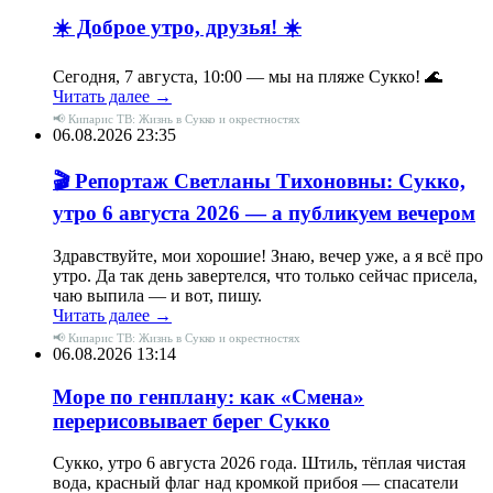
☀️ Доброе утро, друзья! ☀️
Сегодня, 7 августа, 10:00 — мы на пляже Сукко! 🌊
Читать далее →
📢 Кипарис ТВ: Жизнь в Сукко и окрестностях
06.08.2026 23:35
🎬 Репортаж Светланы Тихоновны: Сукко,
утро 6 августа 2026 — а публикуем вечером
Здравствуйте, мои хорошие! Знаю, вечер уже, а я всё про
утро. Да так день завертелся, что только сейчас присела,
чаю выпила — и вот, пишу.
Читать далее →
📢 Кипарис ТВ: Жизнь в Сукко и окрестностях
06.08.2026 13:14
Море по генплану: как «Смена»
перерисовывает берег Сукко
Сукко, утро 6 августа 2026 года. Штиль, тёплая чистая
вода, красный флаг над кромкой прибоя — спасатели