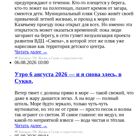
предупреждают о течении. Кто-то плещется у берега,
кто-то лежит на полотенцах, пахнет кремом от загара,
смеются дети. Муниципальный пляж Сукко живёт своей
привычной летней жизнью, и проход к морю по
Казачьему проезду пока открыт для всех. Но именно эта
открытость может оказаться временной: пока люди
загорают на берегу, в сети гуляет визуализация проекта
развития ВДЦ «Смена», в которой этот же пляж уже
нарисован как территория детского центра.
Читать далее →
📢 Кипарис ТВ: Жизнь в Сукко и окрестностях
06.08.2026 10:00
Утро 6 августа 2026 — и я снова здесь, в
Сукко.
Ветер тянет с долины прямо в море — такой свежий, что
даже в жару дышится легко. А на воде — полный
штиль. Море будто зеркало, только чуть-чуть
мутноватое, но это не от грязи — просто песок и волны
так играют со светом. И самое главное: ни медуз, ни
какой-то неприятной взвеси — вода чистая и тёплая.
Читать далее →
📢 Кипарис ТВ: Жизнь в Сукко и окрестностях