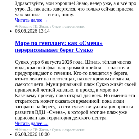
Здравствуйте, мои хорошие! Знаю, вечер уже, а я всё про
утро. Да так день завертелся, что только сейчас присела,
чаю выпила — и вот, пишу.
Читать далее →
📢 Кипарис ТВ: Жизнь в Сукко и окрестностях
06.08.2026 13:14
Море по генплану: как «Смена»
перерисовывает берег Сукко
Сукко, утро 6 августа 2026 года. Штиль, тёплая чистая
вода, красный флаг над кромкой прибоя — спасатели
предупреждают о течении. Кто-то плещется у берега,
кто-то лежит на полотенцах, пахнет кремом от загара,
смеются дети. Муниципальный пляж Сукко живёт своей
привычной летней жизнью, и проход к морю по
Казачьему проезду пока открыт для всех. Но именно эта
открытость может оказаться временной: пока люди
загорают на берегу, в сети гуляет визуализация проекта
развития ВДЦ «Смена», в которой этот же пляж уже
нарисован как территория детского центра.
Читать далее →
📢 Кипарис ТВ: Жизнь в Сукко и окрестностях
06.08.2026 10:00