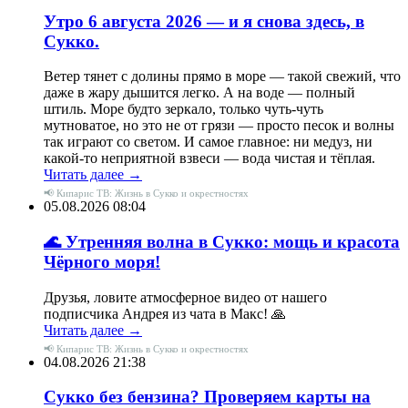
Утро 6 августа 2026 — и я снова здесь, в
Сукко.
Ветер тянет с долины прямо в море — такой свежий, что
даже в жару дышится легко. А на воде — полный
штиль. Море будто зеркало, только чуть-чуть
мутноватое, но это не от грязи — просто песок и волны
так играют со светом. И самое главное: ни медуз, ни
какой-то неприятной взвеси — вода чистая и тёплая.
Читать далее →
📢 Кипарис ТВ: Жизнь в Сукко и окрестностях
05.08.2026 08:04
🌊 Утренняя волна в Сукко: мощь и красота
Чёрного моря!
Друзья, ловите атмосферное видео от нашего
подписчика Андрея из чата в Макс! 🙏
Читать далее →
📢 Кипарис ТВ: Жизнь в Сукко и окрестностях
04.08.2026 21:38
Сукко без бензина? Проверяем карты на