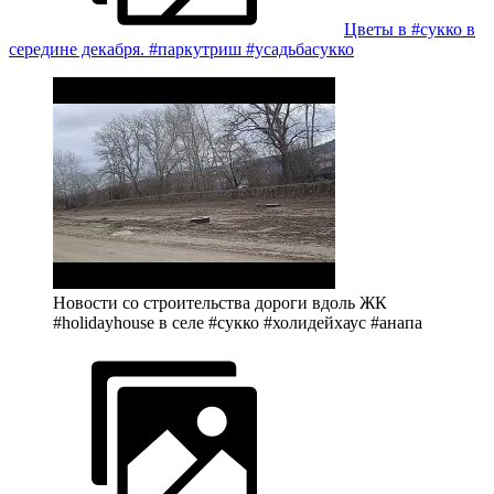
Цветы в #сукко в
середине декабря. #паркутриш #усадьбасукко
Новости со строительства дороги вдоль ЖК
#holidayhouse в селе #сукко #холидейхаус #анапа