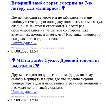
Вечерний вайб с горы: смотрим на 7-ю
литеру ЖК «Кипарис»! 🌳
Друзья, сегодня вечером мы не забрались на нашу
любимую смотровую площадку (помните, как мы оттуда
следили за закатом и стройкой?). На этот раз
сфокусировались на 7-й литере со стороны уже
заселенных домов, и знаете, что? Картинка наконец-то
складывается в единое целое!
Читать далее →
📢 Кипарис ТВ: Жизнь в Сукко и окрестностях
07.08.2026 13:54
🌳 ЧП на дамбе Сукко: Древний тополь не
выдержал! 💔
Друзья, сегодня по дороге на пляж (да-да, по тому
самому маршруту к морю, где мы недавно мерили
температуру воды и любовались утренними волнами!)
нас ждал неприятный сюрприз.
Читать далее →
📢 Кипарис ТВ: Жизнь в Сукко и окрестностях
07.08.2026 12:34