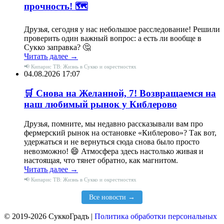
прочность! 🗺️
Друзья, сегодня у нас небольшое расследование! Решили
проверить один важный вопрос: а есть ли вообще в
Сукко заправка? 🤔
Читать далее →
📢 Кипарис ТВ: Жизнь в Сукко и окрестностях
04.08.2026 17:07
🛒 Снова на Желанной, 7! Возвращаемся на
наш любимый рынок у Киблерово
Друзья, помните, мы недавно рассказывали вам про
фермерский рынок на остановке «Киблерово»? Так вот,
удержаться и не вернуться сюда снова было просто
невозможно! 😄 Атмосфера здесь настолько живая и
настоящая, что тянет обратно, как магнитом.
Читать далее →
📢 Кипарис ТВ: Жизнь в Сукко и окрестностях
Все новости →
© 2019-2026 СуккоГрадъ |
Политика обработки персональных