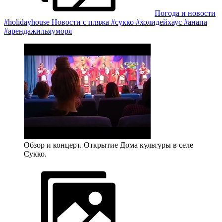
Погода и новости
#holidayhouse Новости с пляжа #сукко #холидейхаус #анапа
#арендажильяуморя
Обзор и концерт. Открытие Дома культуры в селе
Сукко.