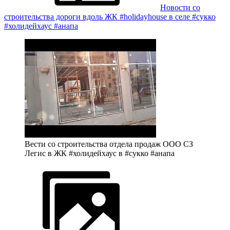
Новости со
строительства дороги вдоль ЖК #holidayhouse в селе #сукко
#холидейхаус #анапа
Вести со строительства отдела продаж ООО СЗ
Легис в ЖК #холидейхаус в #сукко #анапа