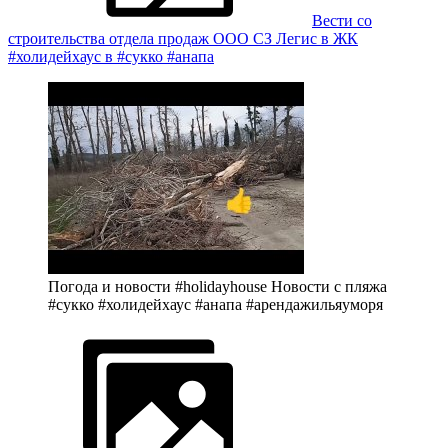
Вести со
строительства отдела продаж ООО СЗ Легис в ЖК
#холидейхаус в #сукко #анапа
Погода и новости #holidayhouse Новости с пляжа
#сукко #холидейхаус #анапа #арендажильяуморя