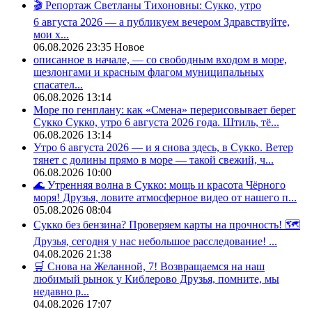
🎬 Репортаж Светланы Тихоновны: Сукко, утро
6 августа 2026 — а публикуем вечером Здравствуйте,
мои х...
06.08.2026 23:35
Новое
описанное в начале, — со свободным входом в море,
шезлонгами и красным флагом муниципальных
спасател...
06.08.2026 13:14
Море по генплану: как «Смена» перерисовывает берег
Сукко Сукко, утро 6 августа 2026 года. Штиль, тё...
06.08.2026 13:14
Утро 6 августа 2026 — и я снова здесь, в Сукко. Ветер
тянет с долины прямо в море — такой свежий, ч...
06.08.2026 10:00
🌊 Утренняя волна в Сукко: мощь и красота Чёрного
моря! Друзья, ловите атмосферное видео от нашего п...
05.08.2026 08:04
Сукко без бензина? Проверяем карты на прочность! 🗺️
Друзья, сегодня у нас небольшое расследование! ...
04.08.2026 21:38
🛒 Снова на Желанной, 7! Возвращаемся на наш
любимый рынок у Киблерово Друзья, помните, мы
недавно р...
04.08.2026 17:07