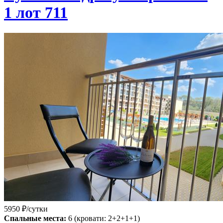
1 лот 711
5950
₽/сутки
Спальные места:
6
(кровати: 2+2+1+1)