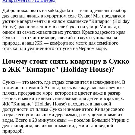
Апартаменты 712
Вперед
Добро пожаловать на
sukkograd.ru
— ваш идеальный выбор
для аренды жилья в курортном селе Сукко! Мы предлагаем
уютные апартаменты в жилом комплексе "Кипарис" (Holiday
House), расположенном в селе Сукко на улице Мирная, в
одном из самых живописных уголков Краснодарского края.
Сукко — это чистое море, свежий воздух и уникальная
природа, а наш ЖК — комфортное место для семейного
отдыха или уединенного отпуска на Черном море.
Почему стоит снять квартиру в Сукко
в ЖК "Кипарис" (Holiday House)?
Сукко — это место, где отдых становится наслаждением. В
отличие от шумной Анапы, здесь вас ждут мелкогалечные
пляжи, прозрачное море, которое не цветет даже в разгар
сезона, и мягкий климат, идеальный для детей и взрослых.
ЖК "Кипарис" (Holiday House) находится в шаговой
доступности от пляжа Сукко и знаменитого Кипарисового
озера с его уникальными деревьями, растущими прямо из
воды. Всего в 20 минутах езды — поселок Большой Утриш с
дельфинарием, великолепными видами и заповедной
природой.