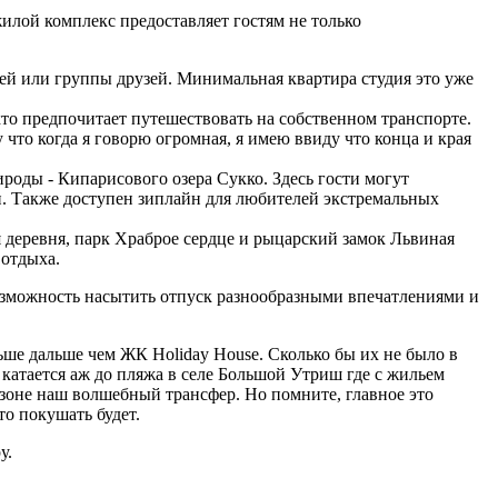
илой комплекс предоставляет гостям не только
ей или группы друзей. Минимальная квартира студия это уже
то предпочитает путешествовать на собственном транспорте.
что когда я говорю огромная, я имею ввиду что конца и края
роды - Кипарисового озера Сукко. Здесь гости могут
и. Также доступен зиплайн для любителей экстремальных
 деревня, парк Храброе сердце и рыцарский замок Львиная
 отдыха.
возможность насытить отпуск разнообразными впечатлениями и
ольше дальше чем ЖК Holiday House. Сколько бы их не было в
н катается аж до пляжа в селе Большой Утриш где с жильем
сезоне наш волшебный трансфер. Но помните, главное это
то покушать будет.
у.