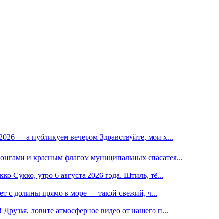
2026 — а публикуем вечером Здравствуйте, мои х...
лонгами и красным флагом муниципальных спасател...
о Сукко, утро 6 августа 2026 года. Штиль, тё...
нет с долины прямо в море — такой свежий, ч...
 Друзья, ловите атмосферное видео от нашего п...