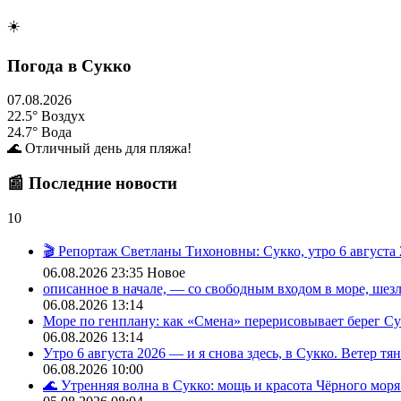
☀️
Погода в Сукко
07.08.2026
22.5°
Воздух
24.7°
Вода
🌊 Отличный день для пляжа!
📰 Последние новости
10
🎬 Репортаж Светланы Тихоновны: Сукко, утро 6 августа 
06.08.2026 23:35
Новое
описанное в начале, — со свободным входом в море, шез
06.08.2026 13:14
Море по генплану: как «Смена» перерисовывает берег Сукк
06.08.2026 13:14
Утро 6 августа 2026 — и я снова здесь, в Сукко. Ветер тя
06.08.2026 10:00
🌊 Утренняя волна в Сукко: мощь и красота Чёрного моря!