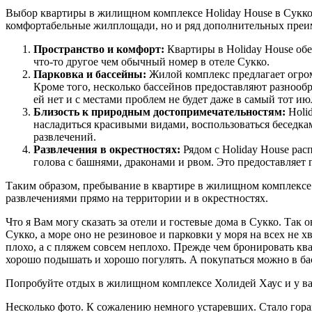
Выбор квартиры в жилищном комплексе Holiday House в Сукко 
комфортабельные жилплощади, но и ряд дополнительных преиму
Пространство и комфорт:
Квартиры в Holiday House обе
что-то другое чем обычный номер в отеле Сукко.
Парковка и бассейны:
Жилой комплекс предлагает огром
Кроме того, несколько бассейнов предоставляют разнообр
ей нет и с местами проблем не будет даже в самый тот ию
Близость к природным достопримечательностям:
Holid
насладиться красивыми видами, воспользоваться беседка
развлечений.
Развлечения в окрестностях:
Рядом с Holiday House рас
голова с башнями, драконами и рвом. Это предоставляет
Таким образом, пребывание в квартире в жилищном комплексе 
развлечениями прямо на территории и в окрестностях.
Что я Вам могу сказать за отели и гостевые дома в Сукко. Так
Сукко, а море оно не резиновое и парковки у моря на всех не х
плохо, а с пляжем совсем неплохо. Прежде чем бронировать кв
хорошо подышать и хорошо погулять. А покупаться можно в бас
Попробуйте отдых в жилищном комплексе Холидей Хаус и у вас
Несколько фото. К сожалению немного устаревших. Стало горазд