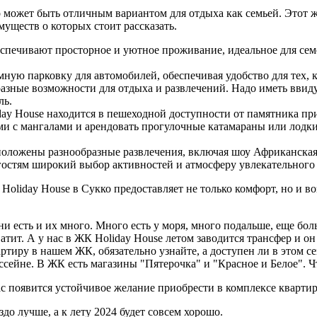
может быть отличным вариантом для отдыха как семьей. Этот ж
ществ о которых стоит рассказать.
спечивают просторное и уютное проживание, идеальное для сем
ную парковку для автомобилей, обеспечивая удобство для тех, к
азные возможности для отдыха и развлечений. Надо иметь ввиду 
ль.
ay House находится в пешеходной доступности от памятника при
ми с мангалами и арендовать прогулочные катамараны или лодк
положены разнообразные развлечения, включая шоу Африканская
 гостям широкий выбор активностей и атмосферу увлекательного
Holiday House в Сукко предоставляет не только комфорт, но и 
 они есть и их много. Много есть у моря, много подальше, еще б
ватит. А у нас в ЖК Holiday House летом заводится трансфер и о
артиру в нашем ЖК, обязательно узнайте, а доступен ли в этом 
сейне. В ЖК есть магазины "Пятерочка" и "Красное и Белое". Ч
 появится устойчивое желание приобрести в комплексе квартир
о лучше, а к лету 2024 будет совсем хорошо.