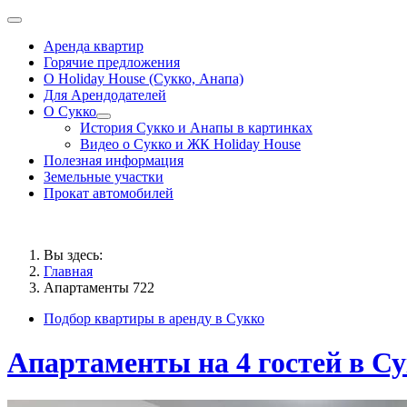
Аренда квартир
Горячие предложения
О Holiday House (Сукко, Анапа)
Для Арендодателей
О Сукко
История Сукко и Анапы в картинках
Видео о Сукко и ЖК Holiday House
Полезная информация
Земельные участки
Прокат автомобилей
Вы здесь:
Главная
Апартаменты 722
Подбор квартиры в аренду в Сукко
Апартаменты на 4 гостей в Су